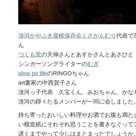
淡河かやぶき屋根保存会くさかんむり
代表で
ん
つくも窯
の天伸さんとあすかさんとあさひと
シンガーソングライターの
むぎ
slow po life
のRINGOちゃん
art書家の中西賀子さん
淡河っ子代表 久宝くん、みおちゃん、かな
淡河の錚々たるメンバーが一同に会しました
持ち寄ったおいしい料理やお酒でお腹も満た
い模造紙にそれぞれ思うことを書きなぐって
遅くまでやって少しはまとまったでしょうか