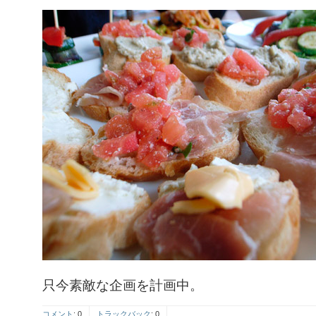
只今素敵な企画を計画中。
コメント
:
0
トラックバック
:
0