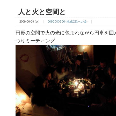
人と火と空間と
2009-06-09 (火)
OGOGOGO! -地域活性への道-
円形の空間で火の光に包まれながら円卓を囲
つりミーティング