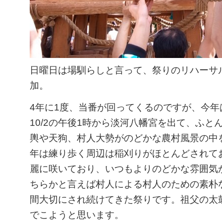
日曜日は場馴らしと言って、祭りのリハーサ
加。
4年に1度、当番が回ってくるのですが、今年
10/2の午後1時から淡河八幡宮を出て、ふと
輿や天狗、村人大勢がのどかな農村風景の中
年は練り歩く周辺は稲刈りがほとんどされて
麗に咲いており、いつもよりのどかな雰囲気
ちらかと言えば村人による村人のための素朴
間大切にされ続けてきた祭りです。祖父の太
でこようと思います。