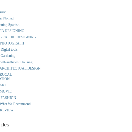
music
ital Nomad
eaning Spanish
 WEB DESIGNING
ut GRAPHIC DESIGNING
ut PHOTOGRAPH
Digital tools
 Gardening
Self-sufficient Housing
ut ARCHITECTUAL DESIGN
t ROCAL
ATION
 ART
t MOVIE
ut FASHION
t What We Recommend
S REVIEW
icles