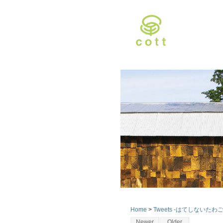
Home
>
Tweets -はてしないたわご
Newer
Older