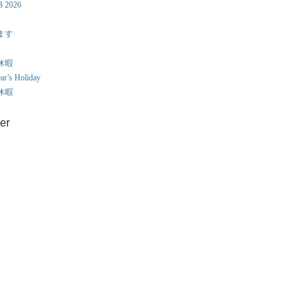
B 2026
ます
え休暇
r’s Holiday
え休暇
er