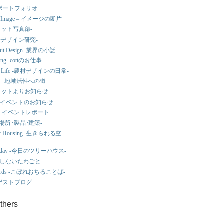
ks -ポートフォリオ-
 of Image – イメージの断片
o -コット写真部-
ial -デザイン研究-
bout Design -業界の小話-
king -cottのお仕事-
ign Life -農村デザインの日常-
! -地域活性への道-
s -コットよりお知らせ-
ws -イベントのお知らせ-
port -イベントレポート-
ew -場所･製品･建築-
cient Housing -生きられる空
e Today -今日のツリーハウス-
-はてしないたわごと-
f Words -こぼれおちることば-
k -ゲストブログ-
Others