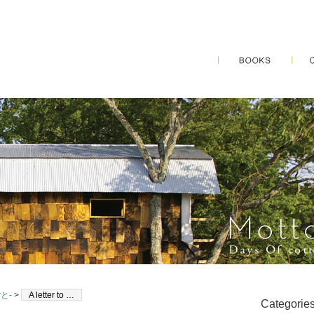
と-
>
A letter to …
Categorie