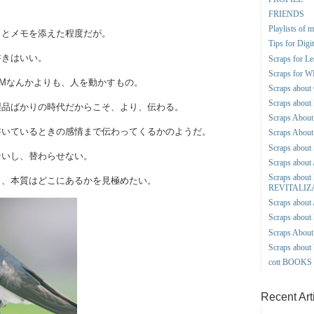
FRIENDS
Playlists of 
っとメモを添えた程度だが。
Tips for Dig
書きはいい。
Scraps for L
Scraps for
Mなんかよりも、人を動かすもの。
Scraps abo
Scraps abo
製品ばかりの時代だからこそ、より、伝わる。
Scraps About 
書いているときの感情まで伝わってくるかのようだ。
Scraps About
Scraps about 
ないし、替わらせない。
Scraps abo
Scraps abou
く、本質はどこにあるかを見極めたい。
REVITALIZ
Scraps about
Scraps abou
Scraps Abo
Scraps abou
cott BOOK
Recent Art