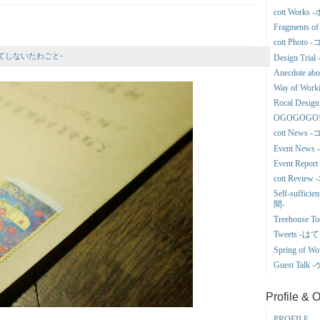
cott Wor
Fragments
cott Phot
-はてしないたわごと-
Design Tr
Anecdote a
Way of Wor
Rocal Des
OGOGOGO
cott New
Event Ne
Event Re
cott Revi
Self-suffi
間-
Treehous
Tweets 
Spring o
Guest Tal
Profile & 
PROFILE