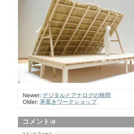
Newer:
デジタルとアナログの狭間
Older:
茅葺きワークショップ
コメント:
0
コメントフォーム