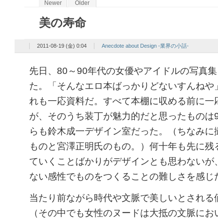
Newer
Older
美の寿命
2011-08-19 (金) 0:04
Anecdote about Design -業界の小話-
先日、80～90年代の女優やアイドルの写真集
た。「そんなエロ本ばっかりどないすんねや
れも一応資料だ。すべて本棚に収める前に一
が、そのうち装丁が魅力的だと思ったものは9
らも鈴木成一デザイン室だった。（ちなみに
ものと宮澤正明氏のもの。）何十年も先に残
ていくことばかりがデザインとも思わないが、
ない感性でものをつくることの難しさを感じ
当たり前ながら時代や文脈で美しいとされる
（その中でも女性のヌードは大抵の文脈にお