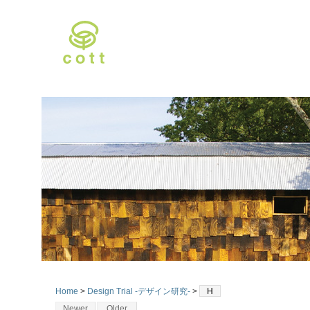
Home
>
Design Trial -デザイン研究-
>
H
Newer
Older