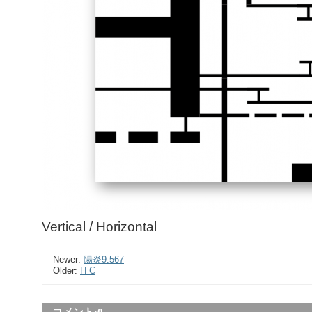
Vertical / Horizontal
Newer:
陽炎9.567
Older:
H C