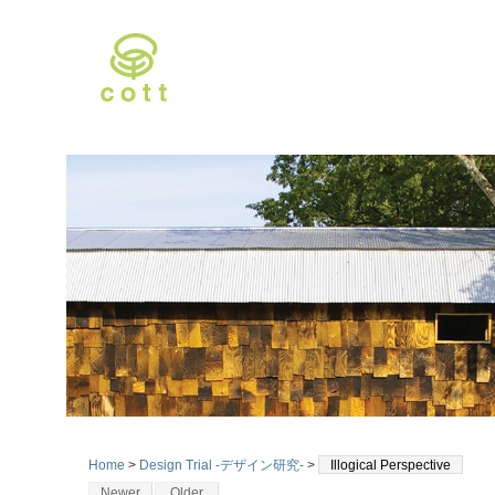
Home
>
Design Trial -デザイン研究-
>
Illogical Perspective
Newer
Older