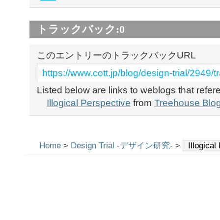
トラックバック:
0
このエントリーのトラックバックURL
https://www.cott.jp/blog/design-trial/2949/
Listed below are links to weblogs that refe
Illogical Perspective
from
Treehouse Blog 
Home
>
Design Trial -デザイン研究-
>
Illogical