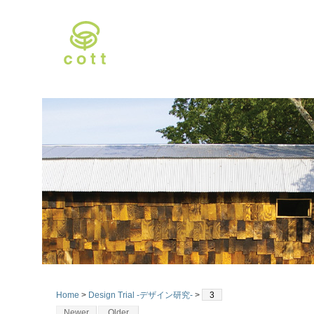
Home
>
Design Trial -デザイン研究-
>
3
Newer
Older