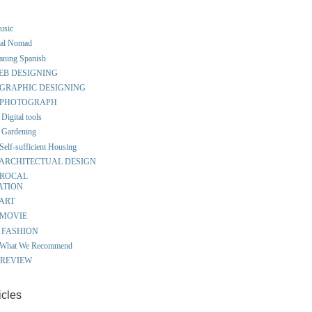
music
ital Nomad
eaning Spanish
 WEB DESIGNING
ut GRAPHIC DESIGNING
ut PHOTOGRAPH
Digital tools
 Gardening
Self-sufficient Housing
ut ARCHITECTUAL DESIGN
t ROCAL
ATION
 ART
t MOVIE
ut FASHION
t What We Recommend
S REVIEW
icles