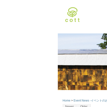
Home
>
Event News -イベント
Newer
Older