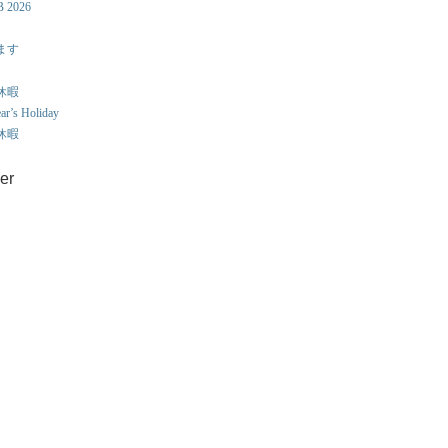
B 2026
ます
え休暇
r’s Holiday
え休暇
er