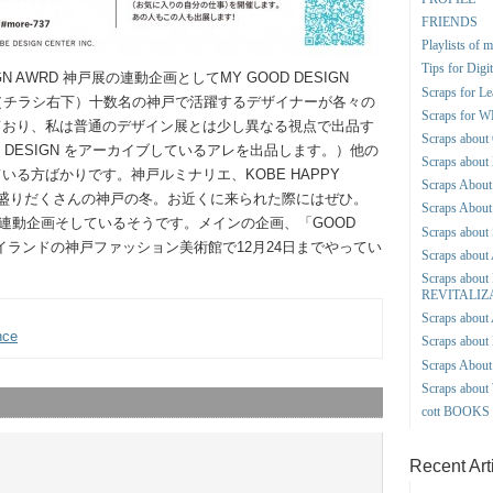
FRIENDS
Playlists of 
Tips for Dig
N AWRD 神戸展の連動企画としてMY GOOD DESIGN
Scraps for L
（チラシ右下）十数名の神戸で活躍するデザイナーが各々の
Scraps for
ており、私は普通のデザイン展とは少し異なる視点で出品す
Scraps abo
D DESIGN をアーカイブしているアレを出品します。）他の
Scraps abo
る方ばかりです。神戸ルミナリエ、KOBE HAPPY
Scraps About 
イベント盛りだくさんの神戸の冬。お近くに来られた際にはぜひ。
Scraps About
も連動企画そしているそうです。メインの企画、「GOOD
Scraps about 
甲アイランドの神戸ファッション美術館で12月24日までやってい
Scraps abo
Scraps abou
REVITALIZ
Scraps about
nce
Scraps abou
Scraps Abo
Scraps abou
cott BOOK
Recent Art