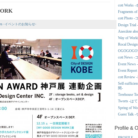
cott Wor
WORK
Fragments
cott Phot
News -イベントのお知らせ-
Design Tr
Anecdote a
Way of Wor
Rocal Des
OGOGOGO
cott New
Event Ne
Event Re
cott Revi
Self-suffi
間-
Treehous
Tweets 
Spring o
Guest Tal
Profile & 
PROFILE