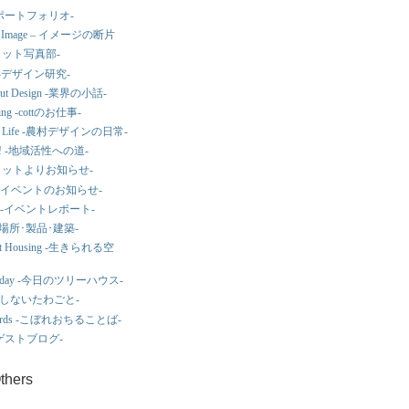
ks -ポートフォリオ-
 of Image – イメージの断片
o -コット写真部-
ial -デザイン研究-
bout Design -業界の小話-
king -cottのお仕事-
ign Life -農村デザインの日常-
! -地域活性への道-
s -コットよりお知らせ-
ws -イベントのお知らせ-
port -イベントレポート-
ew -場所･製品･建築-
cient Housing -生きられる空
e Today -今日のツリーハウス-
-はてしないたわごと-
f Words -こぼれおちることば-
k -ゲストブログ-
Others