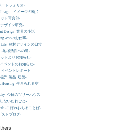
ks -ポートフォリオ-
 of Image – イメージの断片
o -コット写真部-
ial -デザイン研究-
bout Design -業界の小話-
king -cottのお仕事-
ign Life -農村デザインの日常-
! -地域活性への道-
s -コットよりお知らせ-
ws -イベントのお知らせ-
port -イベントレポート-
ew -場所･製品･建築-
cient Housing -生きられる空
e Today -今日のツリーハウス-
-はてしないたわごと-
f Words -こぼれおちることば-
k -ゲストブログ-
Others