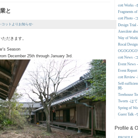
cott Wor
営業と
Fragments
cott Phot
ews -コットよりお知らせ-
Design Tr
Anecdote a
Way of Wor
休みをいただきます。
Rocal Des
ar’s Season
OGOGOGO
 from December 25th through January 3rd.
cott New
Event Ne
Event Re
cott Revi
Self-suffi
間-
Treehous
Tweets 
Spring o
Guest Tal
Profile & 
PROFILE