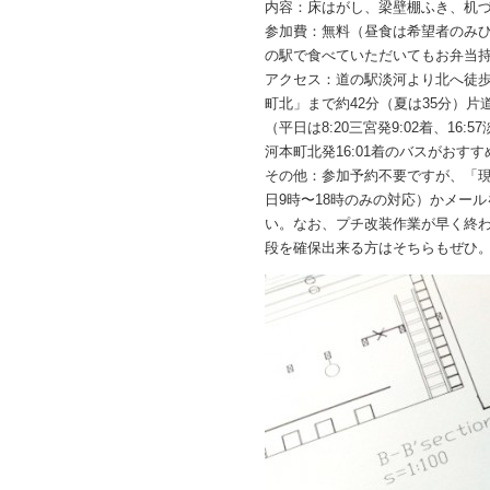
内容：床はがし、梁壁棚ふき、机
参加費：無料（昼食は希望者のみひ
の駅で食べていただいてもお弁当持
アクセス：道の駅淡河より北へ徒歩
町北」まで約42分（夏は35分）片
（平日は8:20三宮発9:02着、16:5
河本町北発16:01着のバスがおす
その他：参加予約不要ですが、「現
日9時〜18時のみの対応）かメー
い。なお、プチ改装作業が早く終わ
段を確保出来る方はそちらもぜひ