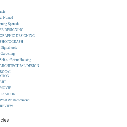
music
ital Nomad
eaning Spanish
 WEB DESIGNING
ut GRAPHIC DESIGNING
ut PHOTOGRAPH
Digital tools
 Gardening
Self-sufficient Housing
ut ARCHITECTUAL DESIGN
t ROCAL
ATION
 ART
t MOVIE
ut FASHION
t What We Recommend
S REVIEW
icles