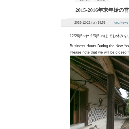
2015-2016年末年始の
2015-12-22 (火) 18:59
cott N
12/26(Sat)〜1/3(Sun)までお
Business Hours During the New Ye
Please note that we will be closed