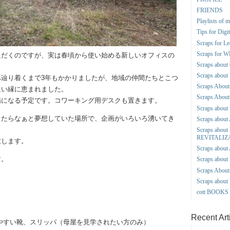
FRIENDS
Playlists of 
Tips for Dig
Scraps for L
Scraps for
ただくのですが、実は春頃から使い始める新しいオフィスの
Scraps abo
Scraps abo
辿り着くまで3年もかかりましたが、地域の仲間たちとこつ
Scraps About 
良い縁に恵まれました。
Scraps About
場になる予定です。コワーキング用デスクも置きます。
Scraps about 
きたらなぁと夢想していた場所で、企画がいろいろ湧いてき
Scraps abo
Scraps abou
REVITALIZ
致します。
Scraps about
す。
Scraps abou
Scraps Abo
Scraps abou
cott BOOK
Recent Art
やすい靴、スリッパ（母屋を見学されたい方のみ）