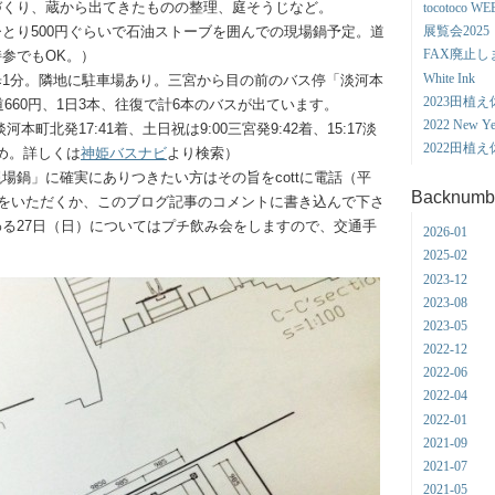
づくり、蔵から出てきたものの整理、庭そうじなど。
tocotoco WE
とり500円ぐらいで石油ストーブを囲んでの現場鍋予定。道
展覧会2025
FAX廃止し
参でもOK。）
White Ink
1分。隣地に駐車場あり。三宮から目の前のバス停「淡河本
2023田植
道660円、1日3本、往復で計6本のバスが出ています。
2022 New Yea
7淡河本町北発17:41着、土日祝は9:00三宮発9:42着、15:17淡
2022田植
すめ。詳しくは
神姫バスナビ
より検索）
場鍋」に確実にありつきたい方はその旨をcottに電話（平
Backnumb
ルをいただくか、このブログ記事のコメントに書き込んで下さ
る27日（日）についてはプチ飲み会をしますので、交通手
2026-01
。
2025-02
2023-12
2023-08
2023-05
2022-12
2022-06
2022-04
2022-01
2021-09
2021-07
2021-05