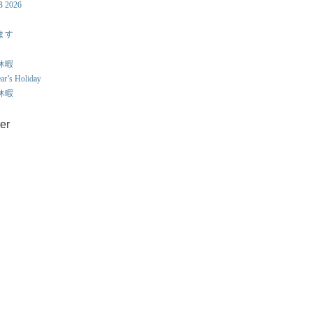
B 2026
ます
え休暇
r’s Holiday
え休暇
er