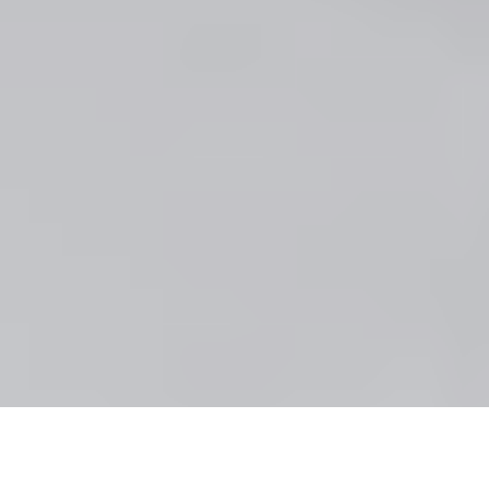
私は1級建築士の免許を持っているのでふつうの田舎のお
っさんの業と言えなくもないのだが、仕事で図面を描く