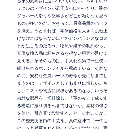
る革の気高さに追いついていない。ベルトのバ
ックルのデザインが若干安っぽかったり、鞄の
ジッパーの滑りや堅牢さがどこか頼りなく思う
ものが多いのだ。おそらく、最高品質のパーツ
を揃えようとすれば、本体価格を大きく跳ね上
げなければならないほどのアンバランスなコス
トが生じるのだろう。物流や経済の制約から、
安価な輸入品に頼らざるを得ない現実が透けて
見える。革そのものは、手入れ次第で一生使い
続けられるポテンシャルを秘めている。それな
のに、安易な金属パーツの寿命が先に尽きてし
まうのは、デザインとしてあまりに惜しい。も
し、コストや物流に限界があるのなら、いっそ
余計な部品を一切排除し、「革のみ」で成立す
る構造に振り切るべきではないか。素材の強さ
を信じ、引き算で設計すること。それこそが、
この歴史ある街の工芸を、真の意味で「一生も
の」へと昇華させる鍵になるのではないか。職