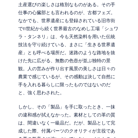
土産選びの楽しさは格別なものがある。その手
仕事の心臓部とも言われるのが、古都フェズ。
なかでも、世界遺産にも登録されている旧市街
で11世紀から続く世界最古のなめし工場「シュワ
ラ・タンネリ」は、今も天然染料を用いた伝統
技法を守り続けている、まさに「生きる世界遺
産」とも呼べる場所だ。迷路のような路地を抜
けた先に広がる、無数の色壺が並ぶ独特の景
観。人の営みが作り出す風景の美しさは日々の
農業で感じているが、その感動は決して自然に
手を入れる暮らしに限ったものではないのだ
と、強く思わされた。
しかし、その「製品」を手に取ったとき、一抹
の違和感が拭えなかった。素材としての革の質
は、間違いなく一級品だ。だが、製品として完
成した際、付属パーツのクオリティが主役であ